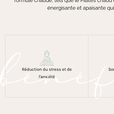
formule chaude, tels que le Pilates chaud 
énergisante et apaisante qui 
bénéf
Réduction du stress et de
So
l'anxiété